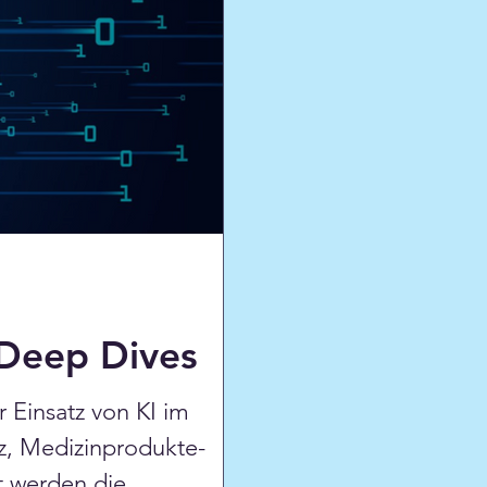
 Deep Dives
Einsatz von KI im
z, Medizinprodukte-
t werden die