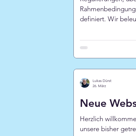
Rahmenbedingungen
definiert. Wir bel
wollen Antworten a
Lukas Dürst
26. März
Neue Webs
Herzlich willkomme
unsere bisher getr