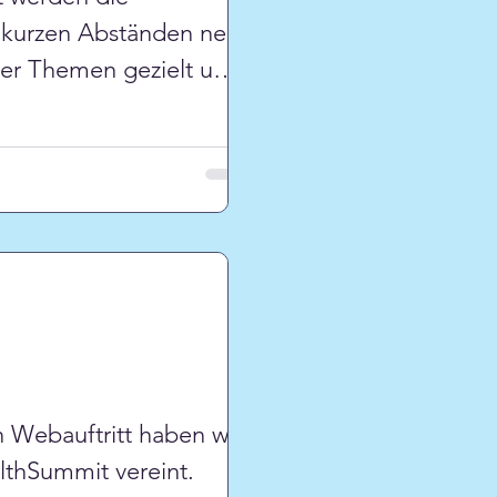
 kurzen Abständen neu
ser Themen gezielt und
aber auch am
 Webauftritt haben wir
lthSummit vereint.