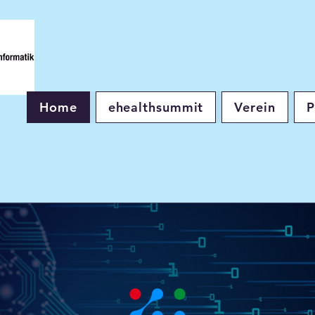
Home
ehealthsummit
Verein
P