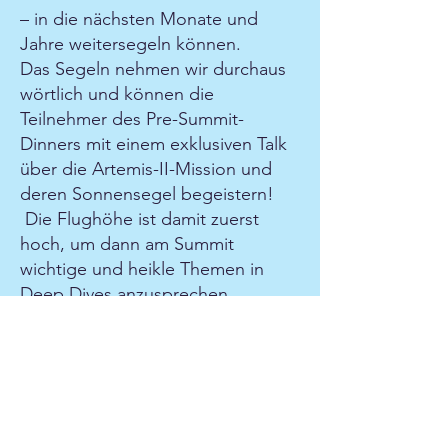
– in die nächsten Monate und
Jahre weitersegeln können.
Das Segeln nehmen wir durchaus
wörtlich und können die
Teilnehmer des Pre-Summit-
Dinners mit einem exklusiven Talk
über die Artemis-II-Mission und
deren Sonnensegel begeistern!
Die Flughöhe ist damit zuerst
hoch, um dann am Summit
wichtige und heikle Themen in
Deep Dives anzusprechen.
Darunter stehen natürlich auch die
aufwändigen
Leistungsverrechnungen, der noch
wenig evidenzbasierte KI-Nutzen
und der Scherbenhaufen rund um
das EPD zur Debatte.