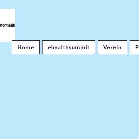
Home
ehealthsummit
Verein
P
BEG Impact