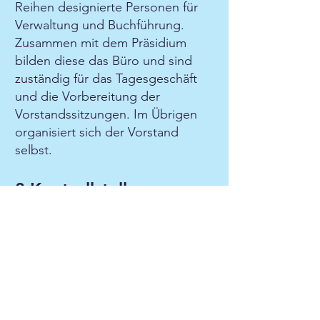
Reihen designierte Personen für
Verwaltung und Buchführung.
Zusammen mit dem Präsidium
bilden diese das Büro und sind
zuständig für das Tagesgeschäft
und die Vorbereitung der
Vorstandssitzungen. Im Übrigen
organisiert sich der Vorstand
selbst.
8 Kontrollstelle
Die Kontrollstelle besteht aus zwei
für die Wirtschaftsprüfung
zuständige Personen, welche nicht
Vorstandsmitglieder sind. Ihre
Amtszeit beträgt zwei Jahre.
Wiederwahl ist zulässig.