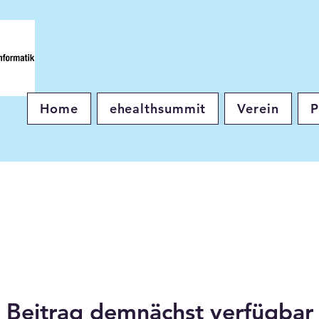
Home
ehealthsummit
Verein
P
Beitrag demnächst verfügbar